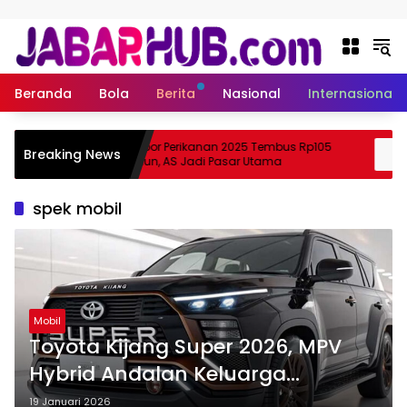
Langsung ke konten
Beranda
Bola
Berita
Nasional
Internasional
Ekspor Perikanan 2025 Tembus Rp105
Breaking News
 Suzuki?
Triliun, AS Jadi Pasar Utama
spek mobil
Mobil
Toyota Kijang Super 2026, MPV
Hybrid Andalan Keluarga
Indonesia
19 Januari 2026