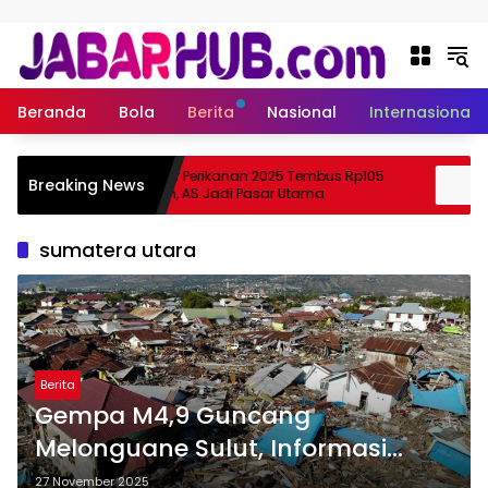
Langsung ke konten
Beranda
Bola
Berita
Nasional
Internasional
Ekspor Perikanan 2025 Tembus Rp105
Ap
Breaking News
uzuki?
Triliun, AS Jadi Pasar Utama
Sk
sumatera utara
Berita
Gempa M4,9 Guncang
Melonguane Sulut, Informasi
BMKG
27 November 2025