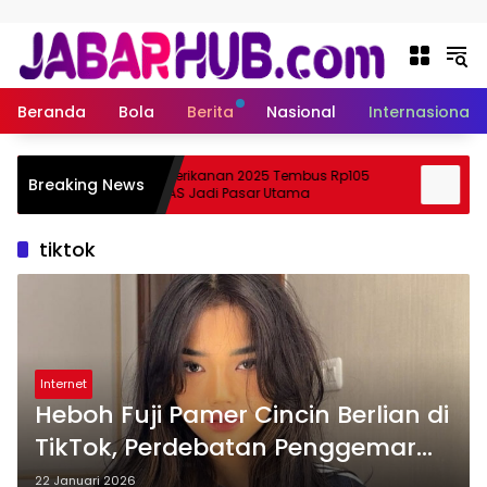
Langsung ke konten
Beranda
Bola
Berita
Nasional
Internasional
Ekspor Perikanan 2025 Tembus Rp105
Apa I
Breaking News
ki?
Triliun, AS Jadi Pasar Utama
Skema
tiktok
Internet
Heboh Fuji Pamer Cincin Berlian di
TikTok, Perdebatan Penggemar
Verrell dan Eldyn
22 Januari 2026