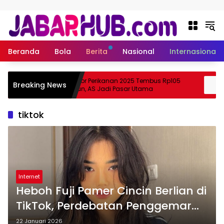
Langsung ke konten
Beranda
Bola
Berita
Nasional
Internasional
Ekspor Perikanan 2025 Tembus Rp105
Ap
Breaking News
uzuki?
Triliun, AS Jadi Pasar Utama
Sk
tiktok
Internet
Heboh Fuji Pamer Cincin Berlian di
TikTok, Perdebatan Penggemar
Verrell dan Eldyn
22 Januari 2026