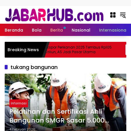
Langsung ke konten
Beranda
Bola
Berita
Nasional
Internasional
pa
Ekspor Perikanan 2025 Tembus Rp105
Breaking News
a Suzuki?
Triliun, AS Jadi Pasar Utama
tukang bangunan
Informasi
Pelatihan dan Sertifikasi Ahli
Bangunan SMGR Sasar 5.000
Tenaga Terampil
4 Februari 2026