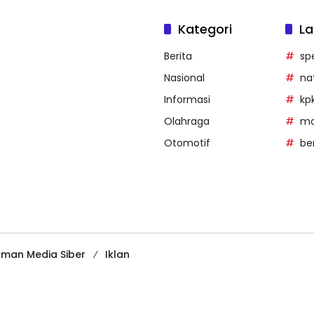
Kategori
La
Berita
sp
Nasional
na
Informasi
kp
Olahraga
mob
Otomotif
be
man Media Siber
Iklan