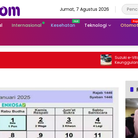
Jumat, 7 Agustus 2026
l
Internasional
Kesehatan
Teknologi
Otomot
Suzuki e-Vitara R
Keunggulan SUV Li