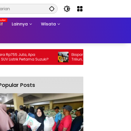
if
Lainnya
Wisata
p755 Juta, Apa
Ekspor Perikanan 2025 Tembus Rp105
strik Pertama Suzuki?
Triliun, AS Jadi Pasar Utama
Popular Posts