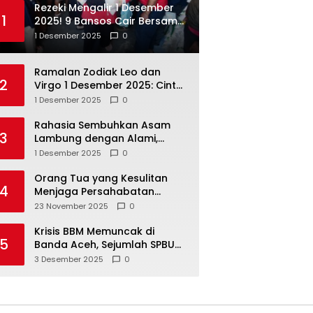
Rezeki Mengalir 1 Desember
1
2025! 9 Bansos Cair Bersama:
PKH, BPNT, dan KKS Mandiri
1 Desember 2025
0
Double
Ramalan Zodiak Leo dan
2
Virgo 1 Desember 2025: Cinta,
Karir, Kesehatan, dan
1 Desember 2025
0
Keuangan
Rahasia Sembuhkan Asam
3
Lambung dengan Alami,
Nomor 4 Disalahpahami
1 Desember 2025
0
Orang Tua yang Kesulitan
4
Menjaga Persahabatan
Biasanya Lakukan 8 Hal Ini
23 November 2025
0
Tanpa Sadar
Krisis BBM Memuncak di
5
Banda Aceh, Sejumlah SPBU
Tutup Total
3 Desember 2025
0