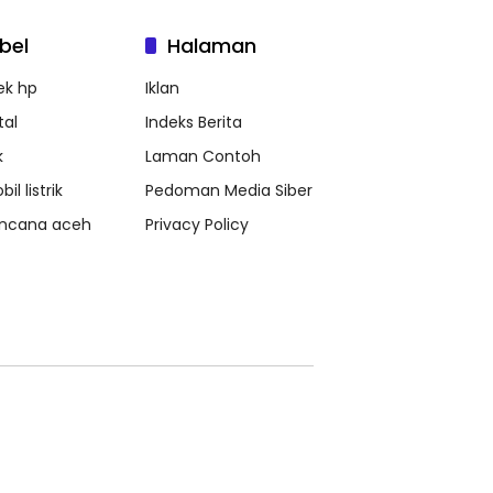
bel
Halaman
ek hp
Iklan
tal
Indeks Berita
k
Laman Contoh
il listrik
Pedoman Media Siber
ncana aceh
Privacy Policy