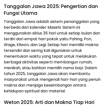
Tanggalan Jawa 2025: Pengertian dan
Fungsi Utama
Tanggalan Jawa adalah sistem penanggalan yang
berbeda dari kalender Masehi. Sistem ini
menggunakan siklus 35 hari untuk setiap bulan dan
terdiri dari empat hari pokok yaitu Pahing, Pon,
Wage, Kliwon, dan Legi. Setiap hari memiliki makna
tersendiri dan sering kali digunakan untuk
menentukan waktu yang tepat untuk melakukan
berbagai aktivitas seperti membangun rumah,
menikah, atau bahkan memilih nama bayi. Dalam
tahun 2025, tanggalan Jawa akan membantu
masyarakat untuk mengenali hari-hari yang penuh
makna dan menjaga keseimbangan antara
kehidupan spiritual dan material.
Weton 2025: Arti dan Makna Tiap Hari