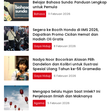
Belajar Bahasa Sunda: Panduan Lengkap
untuk Pemula
Bahasa
11 Februari 2026
Segera ke Booth Honda di IIMS 2026,
Dapatkan Promo Cicilan Hemat dan
Hadiah Oli Gratis
Gaya Hidup
8 Februari 2026
Nadya Noor Bocorkan Alasan Pilih
Dandelion dan Kolibri untuk Ilustrasi
Spesial Ulang Tahun ke-56 Gramedia
Gaya Hidup
6 Februari 2026
Mengapa Selalu Hujan Saat Imlek? Ini
Penjelasan Ilmiah dan Maknanya
Agama
5 Februari 2026