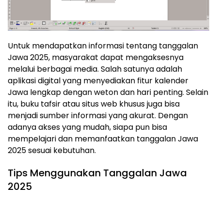
Untuk mendapatkan informasi tentang tanggalan
Jawa 2025, masyarakat dapat mengaksesnya
melalui berbagai media. Salah satunya adalah
aplikasi digital yang menyediakan fitur kalender
Jawa lengkap dengan weton dan hari penting. Selain
itu, buku tafsir atau situs web khusus juga bisa
menjadi sumber informasi yang akurat. Dengan
adanya akses yang mudah, siapa pun bisa
mempelajari dan memanfaatkan tanggalan Jawa
2025 sesuai kebutuhan.
Tips Menggunakan Tanggalan Jawa
2025