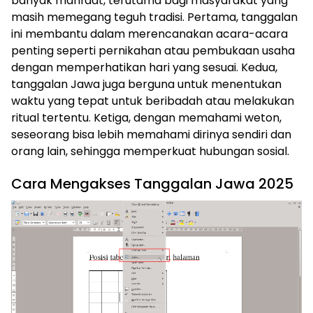
banyak manfaat, terutama bagi masyarakat yang
masih memegang teguh tradisi. Pertama, tanggalan
ini membantu dalam merencanakan acara-acara
penting seperti pernikahan atau pembukaan usaha
dengan memperhatikan hari yang sesuai. Kedua,
tanggalan Jawa juga berguna untuk menentukan
waktu yang tepat untuk beribadah atau melakukan
ritual tertentu. Ketiga, dengan memahami weton,
seseorang bisa lebih memahami dirinya sendiri dan
orang lain, sehingga memperkuat hubungan sosial.
Cara Mengakses Tanggalan Jawa 2025