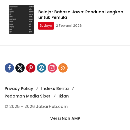
Belajar Bahasa Jawa: Panduan Lengkap
untuk Pemula
Budaya
2 Februari 2026
Privacy Policy
Indeks Berita
Pedoman Media Siber
Iklan
© 2025 - 2026 JabarHub.com
Versi Non AMP