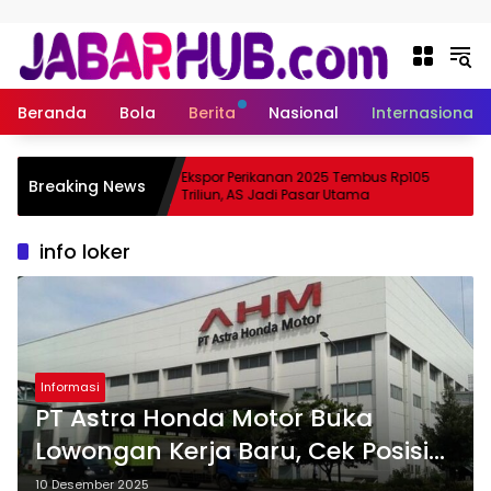
Langsung ke konten
Beranda
Bola
Berita
Nasional
Internasional
, Apa
Ekspor Perikanan 2025 Tembus Rp105
Breaking News
tama Suzuki?
Triliun, AS Jadi Pasar Utama
info loker
Informasi
PT Astra Honda Motor Buka
Lowongan Kerja Baru, Cek Posisi
dan Link Pendaftaran
10 Desember 2025