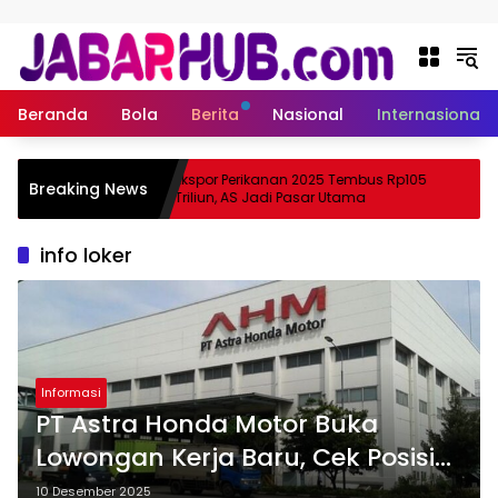
Langsung ke konten
Beranda
Bola
Berita
Nasional
Internasional
Apa
Ekspor Perikanan 2025 Tembus Rp105
Breaking News
ama Suzuki?
Triliun, AS Jadi Pasar Utama
info loker
Informasi
PT Astra Honda Motor Buka
Lowongan Kerja Baru, Cek Posisi
dan Link Pendaftaran
10 Desember 2025