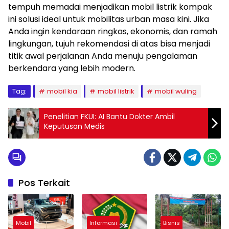
tempuh memadai menjadikan mobil listrik kompak
ini solusi ideal untuk mobilitas urban masa kini. Jika
Anda ingin kendaraan ringkas, ekonomis, dan ramah
lingkungan, tujuh rekomendasi di atas bisa menjadi
titik awal perjalanan Anda menuju pengalaman
berkendara yang lebih modern.
Tag:
mobil kia
mobil listrik
mobil wuling
Penelitian FKUI: AI Bantu Dokter Ambil
Keputusan Medis
Pos Terkait
Mobil
Informasi
Bisnis