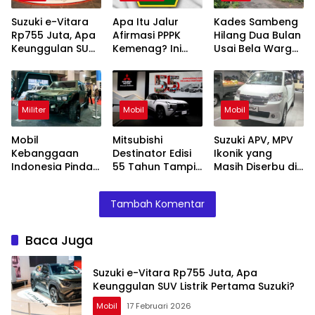
Suzuki e-Vitara
Apa Itu Jalur
Kades Sambeng
Rp755 Juta, Apa
Afirmasi PPPK
Hilang Dua Bulan
Keunggulan SUV
Kemenag? Ini
Usai Bela Warga
Listrik Pertama
Skema Khusus
Tolak Tambang
Suzuki?
yang Wajib
Diketahui
Militer
Mobil
Mobil
Mobil
Mitsubishi
Suzuki APV, MPV
Kebanggaan
Destinator Edisi
Ikonik yang
Indonesia Pindad
55 Tahun Tampil
Masih Diserbu di
Maung MV1 dan
Mewah dengan
IIMS 2026
MV2 Tampil di
Varian Paling
Tambah Komentar
IIMS 2026
Tinggi
Baca Juga
Suzuki e-Vitara Rp755 Juta, Apa
Keunggulan SUV Listrik Pertama Suzuki?
Mobil
17 Februari 2026