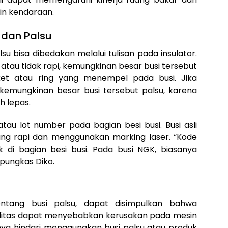
n kendaraan.
 dan Palsu
su bisa dibedakan melalui tulisan pada insulator.
atau tidak rapi, kemungkinan besar busi tersebut
sket atau ring yang menempel pada busi. Jika
emungkinan besar busi tersebut palsu, karena
h lepas.
atau lot number pada bagian besi busi. Busi asli
ang rapi dan menggunakan marking laser. “Kode
tak di bagian besi busi. Pada busi NGK, biasanya
 pungkas Diko.
entang busi palsu, dapat disimpulkan bahwa
alitas dapat menyebabkan kerusakan pada mesin
knya hindari menggunakan busi palsu atau produk