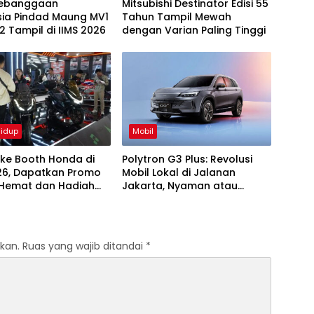
Kebanggaan
Mitsubishi Destinator Edisi 55
sia Pindad Maung MV1
Tahun Tampil Mewah
 Tampil di IIMS 2026
dengan Varian Paling Tinggi
idup
Mobil
 ke Booth Honda di
Polytron G3 Plus: Revolusi
026, Dapatkan Promo
Mobil Lokal di Jalanan
n Hemat dan Hadiah
Jakarta, Nyaman atau
is
Masalah?
kan.
Ruas yang wajib ditandai
*