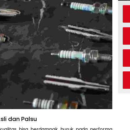
sli dan Palsu
kualitas bisa berdampak buruk pada performa