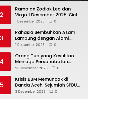
Ramalan Zodiak Leo dan
2
Virgo 1 Desember 2025: Cinta,
Karir, Kesehatan, dan
1 Desember 2025
0
Keuangan
Rahasia Sembuhkan Asam
3
Lambung dengan Alami,
Nomor 4 Disalahpahami
1 Desember 2025
0
Orang Tua yang Kesulitan
4
Menjaga Persahabatan
Biasanya Lakukan 8 Hal Ini
23 November 2025
0
Tanpa Sadar
Krisis BBM Memuncak di
5
Banda Aceh, Sejumlah SPBU
Tutup Total
3 Desember 2025
0