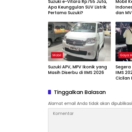
Suzuki e-Vitara Rp755 Juta,
Mobil 
Apa Keunggulan SUV Listrik
Indone
Pertama Suzuki?
dan MV2
Mobil
Gaya H
Suzuki APV, MPV Ikonik yang
Segera
Masih Diserbu di IIMS 2026
IIMS 2
Cicila
Oli Grat
Tinggalkan Balasan
Alamat email Anda tidak akan dipublikasi