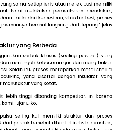
 yang sama, setiap jenis atau merek busi memiliki
Saat kami melakukan pemeriksaan mendalam,
aan, mulai dari kemesinan, struktur besi, proses
semuanya berasal langsung dari Jepang,” jelas
aktur yang Berbeda
gunakan serbuk khusus (sealing powder) yang
r dan mencegah kebocoran gas dari ruang bakar.
itasi. Selain itu, proses merapatkan metal shell di
aulking, yang disertai dengan insulator yang
r manufaktur yang ketat.
it lebih tinggi dibanding kompetitor. Ini karena
kami,” ujar Diko.
lsu sering kali memiliki struktur dan proses
dari produk tersebut dibuat di industri rumahan,
ini dapat memengaruhi kinerja ruang bakar dan