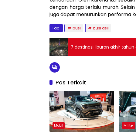
dengan harga terlalu murah. Selain
juga dapat menurunkan performa k
Tag:
busi
busi asli
7 destinasi liburan akhir tahu
Pos Terkait
Mobil
Militer