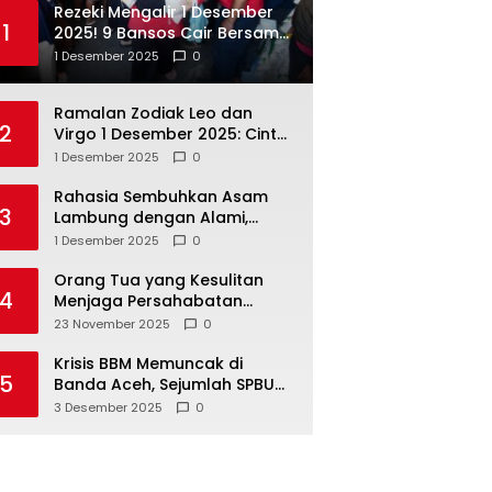
Rezeki Mengalir 1 Desember
1
2025! 9 Bansos Cair Bersama:
PKH, BPNT, dan KKS Mandiri
1 Desember 2025
0
Double
Ramalan Zodiak Leo dan
2
Virgo 1 Desember 2025: Cinta,
Karir, Kesehatan, dan
1 Desember 2025
0
Keuangan
Rahasia Sembuhkan Asam
3
Lambung dengan Alami,
Nomor 4 Disalahpahami
1 Desember 2025
0
Orang Tua yang Kesulitan
4
Menjaga Persahabatan
Biasanya Lakukan 8 Hal Ini
23 November 2025
0
Tanpa Sadar
Krisis BBM Memuncak di
5
Banda Aceh, Sejumlah SPBU
Tutup Total
3 Desember 2025
0