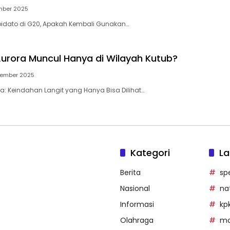
mber 2025
pidato di G20, Apakah Kembali Gunakan…
rora Muncul Hanya di Wilayah Kutub?
vember 2025
: Keindahan Langit yang Hanya Bisa Dilihat…
Kategori
La
Berita
sp
Nasional
na
Informasi
kp
Olahraga
mob