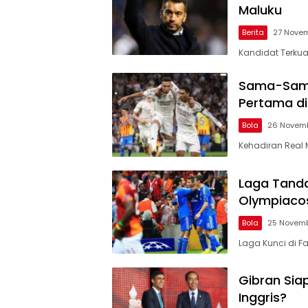
Maluku
Berita
27 Nove
Kandidat Terkua
Sama-Sama
Pertama d
Bola
26 Novem
Kehadiran Real 
Laga Tanda
Olympiaco
Bola
25 Novem
Laga Kunci di 
Gibran Sia
Inggris?