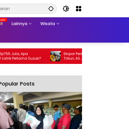
if
Lainnya
Wisata
Juta, Apa
Ekspor Perikanan 2025 Tembus Rp105
 Pertama Suzuki?
Triliun, AS Jadi Pasar Utama
Popular Posts