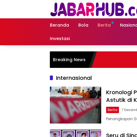
Langsung
ke
konten
Beranda
Bola
Berita
Nasiona
Investasi
Breaking News
Internasional
Kronologi 
Astutik di
Berita
7 Desem
Penangkapan Gem
Seru di Si