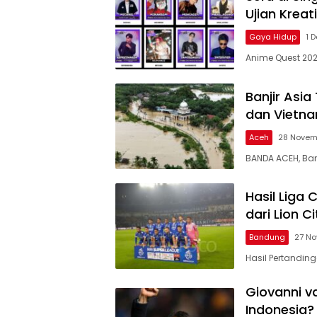
Ujian Kreat
Gaya Hidup
1 
Anime Quest 202
Banjir Asi
dan Vietna
Aceh
28 Novem
BANDA ACEH, Ba
Hasil Liga
dari Lion Ci
Bandung
27 N
Hasil Pertandin
Giovanni v
Indonesia? 