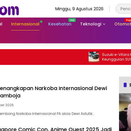
Minggu, 9 Agustus 2026
l
Internasional
Kesehatan
Teknologi
Otomot
Suzuki e-Vitara Rp755 
Keunggulan SUV Listrik
Penangkapan Narkoba Internasional Dewi
 Kamboja
ber 2025
bong Narkoba Internasional PA alias Dewi Astutik…
ngapore Comic Con, Anime Quest 2025 Jadi