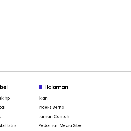
bel
Halaman
ek hp
Iklan
tal
Indeks Berita
k
Laman Contoh
il listrik
Pedoman Media Siber