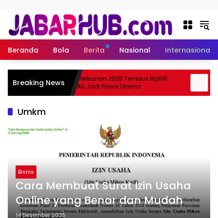
Langsung ke konten
Beranda
Bola
Berita
Nasional
Internasional
Ekspor Perikanan 2025 Tembus Rp105
Apa 
Breaking News
uki?
Triliun, AS Jadi Pasar Utama
Skem
Umkm
Bisnis
Cara Membuat Surat Izin Usaha
Online yang Benar dan Mudah
14 Desember 2025