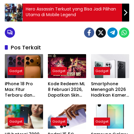
Hero Assassin Terkuat yang Bisa Jadi Pilihan
Utama di Mobile Legend
Pos Terkait
Gadget
Gadget
Gadget
iPhone 18 Pro
Kode Redeem ML
Smartphone
Max: Fitur
8 Februari 2026,
Menengah 2026
Terbaru dan
Dapatkan Skin
Hadirkan Kamera
Harga yang
Lady Dragon Luo
Periskop dan
Menggoda
Yi!
Layar 144Hz
Gadget
Gadget
Gadget