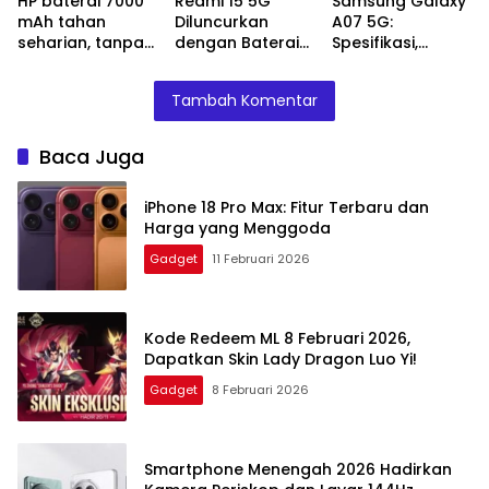
HP baterai 7000
Redmi 15 5G
Samsung Galaxy
mAh tahan
Diluncurkan
A07 5G:
seharian, tanpa
dengan Baterai
Spesifikasi,
power bank!
7000 mAh dan
Harga, dan
Layar 6,9 Inci
Keunggulan
Tambah Komentar
yang Harus
Diketahui
Baca Juga
iPhone 18 Pro Max: Fitur Terbaru dan
Harga yang Menggoda
Gadget
11 Februari 2026
Kode Redeem ML 8 Februari 2026,
Dapatkan Skin Lady Dragon Luo Yi!
Gadget
8 Februari 2026
Smartphone Menengah 2026 Hadirkan