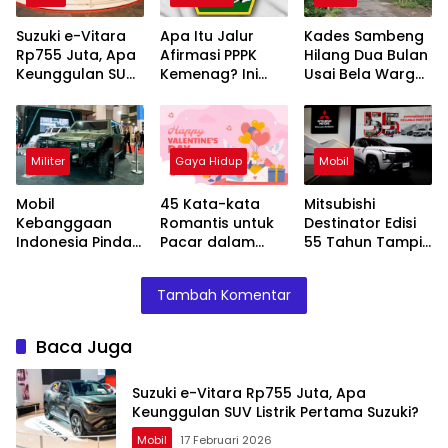
Suzuki e-Vitara
Apa Itu Jalur
Kades Sambeng
Rp755 Juta, Apa
Afirmasi PPPK
Hilang Dua Bulan
Keunggulan SUV
Kemenag? Ini
Usai Bela Warga
Listrik Pertama
Skema Khusus
Tolak Tambang
Suzuki?
yang Wajib
Diketahui
Militer
Gaya Hidup
Mobil
Mobil
45 Kata-kata
Mitsubishi
Kebanggaan
Romantis untuk
Destinator Edisi
Indonesia Pindad
Pacar dalam
55 Tahun Tampil
Maung MV1 dan
Bahasa Inggris
Mewah dengan
MV2 Tampil di
Varian Paling
Tambah Komentar
IIMS 2026
Tinggi
Baca Juga
Suzuki e-Vitara Rp755 Juta, Apa
Keunggulan SUV Listrik Pertama Suzuki?
Mobil
17 Februari 2026