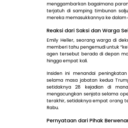
menggambarkan bagaimana parame
terjatuh di samping timbunan salj
mereka memasukkannya ke dalam am
Reaksi dari Saksi dan Warga Se
Emily Heller, seorang warga di de
memberi tahu pengemudi untuk “kel
agen tersebut berada di depan m
hingga empat kali.
Insiden ini menandai peningkata
selama masa jabatan kedua Trump
setidaknya 28 kejadian di ma
mengacungkan senjata selama oper
terakhir, setidaknya empat orang 
Rabu.
Pernyataan dari Pihak Berwena