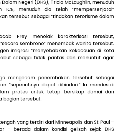
alam Negeri (DHS), Tricia McLaughlin, menuduh
n ICE, menuduh dia telah “mempersenjatai”
an tersebut sebagai “tindakan terorisme dalam
acob Frey menolak karakterisasi tersebut,
 “secara sembrono” menembak wanita tersebut.
en imigrasi “menyebabkan kekacauan di kota
sebut sebagai tidak pantas dan menuntut agar
juga mengecam penembakan tersebut sebagai
dan “sepenuhnya dapat dihindari.” Ia mendesak
dalam protes untuk tetap bersikap damai dan
 bagian tersebut.
engah yang terdiri dari Minneapolis dan St Paul –
ar – berada dalam kondisi gelisah sejak DHS