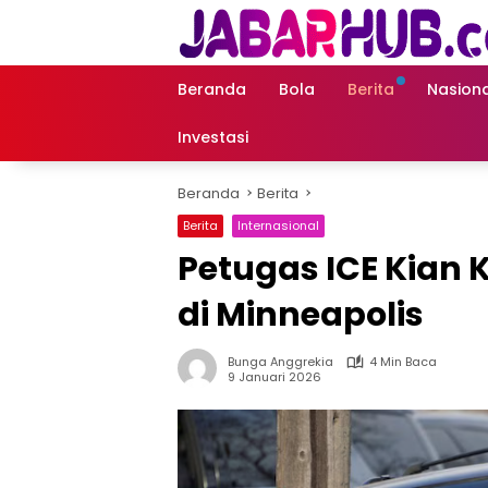
Langsung
ke
konten
Beranda
Bola
Berita
Nasiona
Investasi
Beranda
Berita
Berita
Internasional
Petugas ICE Kian
di Minneapolis
Bunga Anggrekia
4 Min Baca
9 Januari 2026