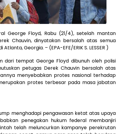
al George Floyd, Rabu (21/4), setelah mantan
Derek Chauvin, dinyatakan bersalah atas semua
 Atlanta, Georgia. – (EPA-EFE/ERIK S. LESSER )
km dari tempat George Floyd dibunuh oleh polisi
utuskan petugas Derek Chauvin bersalah atas
iannya menyebabkan protes nasional terhadap
t merupakan protes terbesar pada masa jabatan
rump menghadapi pengawasan ketat atas upaya
ebabkan penegakan hukum federal membanjiri
erintah telah meluncurkan kampanye perekrutan