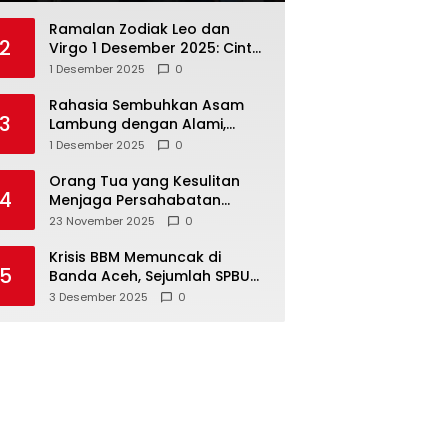
Ramalan Zodiak Leo dan
2
Virgo 1 Desember 2025: Cinta,
Karir, Kesehatan, dan
1 Desember 2025
0
Keuangan
Rahasia Sembuhkan Asam
3
Lambung dengan Alami,
Nomor 4 Disalahpahami
1 Desember 2025
0
Orang Tua yang Kesulitan
4
Menjaga Persahabatan
Biasanya Lakukan 8 Hal Ini
23 November 2025
0
Tanpa Sadar
Krisis BBM Memuncak di
5
Banda Aceh, Sejumlah SPBU
Tutup Total
3 Desember 2025
0