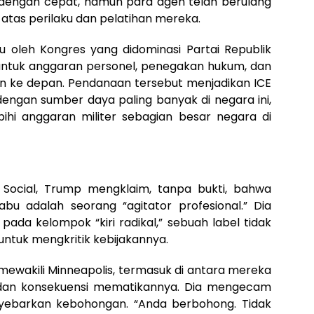
 dengan cepat, namun para agen telah berulang
atas perilaku dan pelatihan mereka.
u oleh Kongres yang didominasi Partai Republik
 untuk anggaran personel, penegakan hukum, dan
 ke depan. Pendanaan tersebut menjadikan ICE
ngan sumber daya paling banyak di negara ini,
hi anggaran militer sebagian besar negara di
 Social, Trump mengklaim, tanpa bukti, bahwa
bu adalah seorang “agitator profesional.” Dia
 pada kelompok “kiri radikal,” sebuah label tidak
untuk mengkritik kebijakannya.
mewakili Minneapolis, termasuk di antara mereka
 dan konsekuensi mematikannya. Dia mengecam
ebarkan kebohongan. “Anda berbohong. Tidak