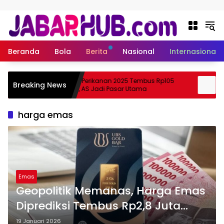
Langsung ke konten
Beranda
Bola
Berita
Nasional
Internasional
Ekspor Perikanan 2025 Tembus Rp105
Apa
Breaking News
zuki?
Triliun, AS Jadi Pasar Utama
Ske
harga emas
Emas
Geopolitik Memanas, Harga Emas
Diprediksi Tembus Rp2,8 Juta
Minggu Depan
19 Januari 2026