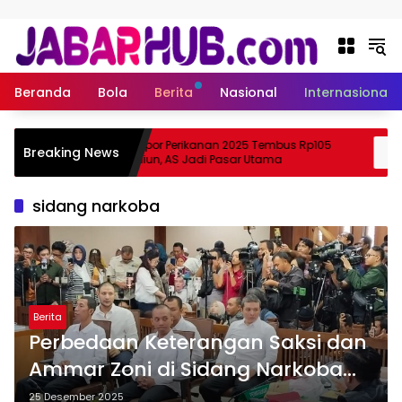
Langsung ke konten
Beranda
Bola
Berita
Nasional
Internasional
a
Ekspor Perikanan 2025 Tembus Rp105
Breaking News
 Suzuki?
Triliun, AS Jadi Pasar Utama
sidang narkoba
Berita
Perbedaan Keterangan Saksi dan
Ammar Zoni di Sidang Narkoba
Jadi Sorotan Eks Staf Ahli Kapolri
25 Desember 2025