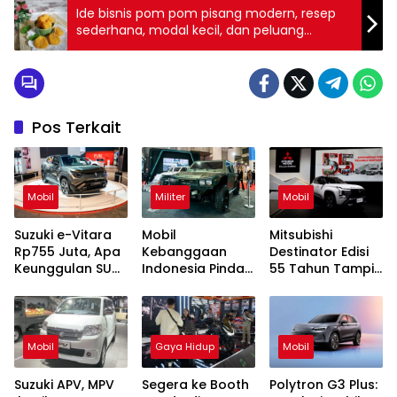
Ide bisnis pom pom pisang modern, resep
sederhana, modal kecil, dan peluang
keuntungan harian
Pos Terkait
Mobil
Militer
Mobil
Suzuki e-Vitara
Mobil
Mitsubishi
Rp755 Juta, Apa
Kebanggaan
Destinator Edisi
Keunggulan SUV
Indonesia Pindad
55 Tahun Tampil
Listrik Pertama
Maung MV1 dan
Mewah dengan
Suzuki?
MV2 Tampil di
Varian Paling
IIMS 2026
Tinggi
Mobil
Gaya Hidup
Mobil
Suzuki APV, MPV
Segera ke Booth
Polytron G3 Plus: