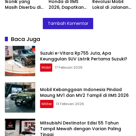
Ikonik yang
Honda di IIMS
Revolusi Mobil
Masih Diserbu di
2026, Dapatkan
Lokal di Jalanan
IIMS 2026
Promo Cicilan
Jakarta, Nyaman
Hemat dan
atau Masalah?
Tambah Komentar
Hadiah Oli Gratis
Baca Juga
Suzuki e-Vitara Rp755 Juta, Apa
Keunggulan SUV Listrik Pertama Suzuki?
Mobil
17 Februari 2026
Mobil Kebanggaan Indonesia Pindad
Maung MV1 dan MV2 Tampil di IIMS 2026
Militer
13 Februari 2026
Mitsubishi Destinator Edisi 55 Tahun
Tampil Mewah dengan Varian Paling
Tinggi