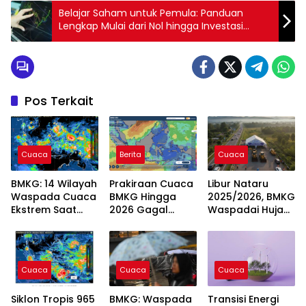
Belajar Saham untuk Pemula: Panduan
Lengkap Mulai dari Nol hingga Investasi
Cerdas
Pos Terkait
Cuaca
Berita
Cuaca
BMKG: 14 Wilayah
Prakiraan Cuaca
Libur Nataru
Waspada Cuaca
BMKG Hingga
2025/2026, BMKG
Ekstrem Saat
2026 Gagal
Waspadai Hujan
Tahun Baru 2026
Akibat Cuaca
Lebat dan Angin
Buruk saat Libur
Kencang
Tahun Baru
Cuaca
Cuaca
Cuaca
Siklon Tropis 965
BMKG: Waspada
Transisi Energi